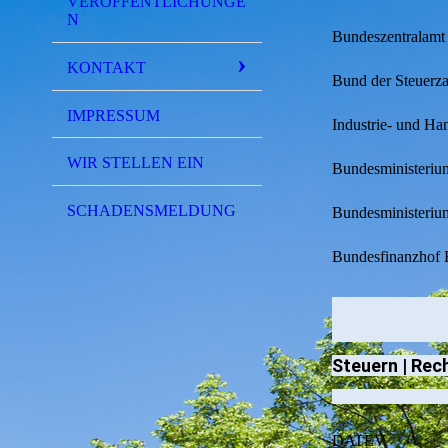
VERÖFFENTLICHUNGE
N
Bundeszentralamt 
KONTAKT
Bund der Steuerza
IMPRESSUM
Industrie- und H
WIR STELLEN EIN
Bundesministeriu
SCHADENSMELDUNG
Bundesministerium
Bundesfinanzhof
Steuern | Rec
DATEV