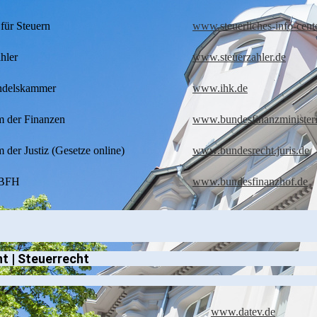
für Steuern
www.steuerliches-info-cent
hler
www.steuerzahler.de
andelskammer
www.ihk.de
m der Finanzen
www.bundesfinanzminister
 der Justiz (Gesetze online)
www.bundesrecht.juris.de
 BFH
www.bundesfinanzhof.de
ht | Steuerrecht
www.datev.de