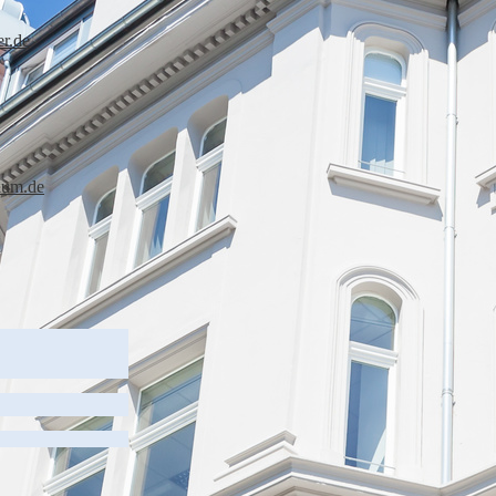
er.de
ium.de