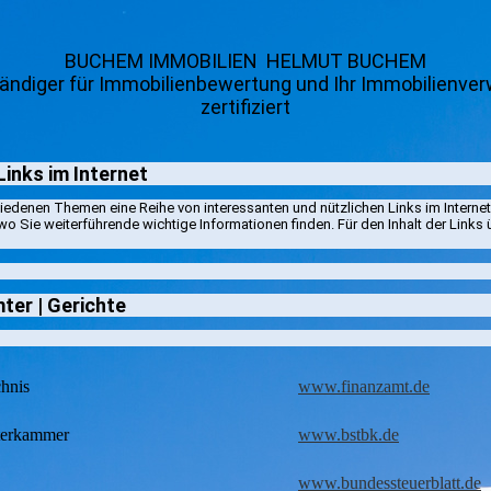
BUCHEM IMMOBILIEN HELMUT BUCHEM
ändiger für Immobilienbewertung und Ihr Immobilienverw
zertifiziert
Links im Internet
iedenen Themen eine Reihe von interessanten und nützlichen Links im Internet 
o Sie weiterführende wichtige Informationen finden. Für den Inhalt der Links
ter | Gerichte
hnis
www.finanzamt.de
terkammer
www.bstbk.de
www.bundessteuerblatt.de