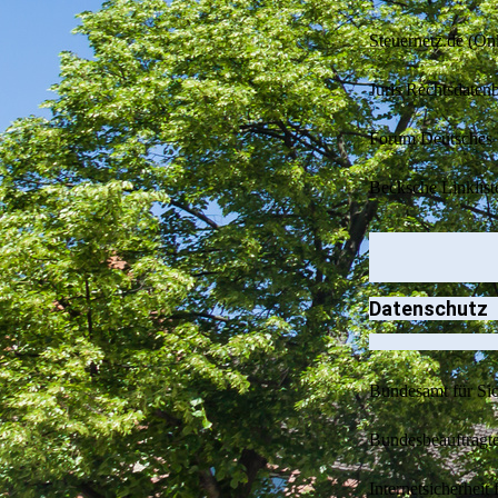
Steuernetz.de (On
Juris Rechtsdaten
Forum Deutsches 
Becksche Linklist
Datenschutz
Bundesamt für Sic
Bundesbeauftragte
Internetsicherheit