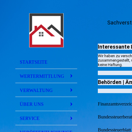
Sachverst
Interessante 
Wir haben zu versch
zusammengestellt, w
STARTSEITE
keine Haftung.
WERTERMITTLUNG
Behörden | Äm
VERWALTUNG
Finanzamtsverzeic
ÜBER UNS
Bundessteuerbera
SERVICE
Bundessteuerblatt