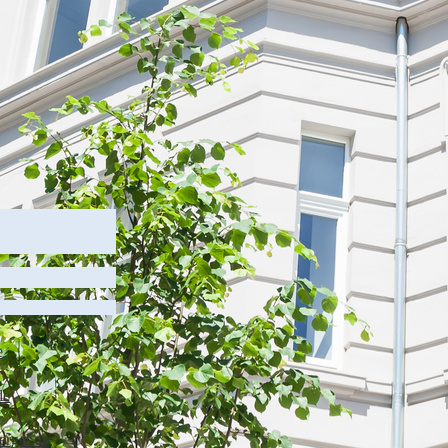
e
de
erger.de