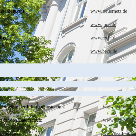
line Zeitung)
www.steuernetz.de
bank
www.juris.de
Recht
www.recht.de
e
www.beck.de
herheit in der Informationstechnik
www.bsi.bund.d
r für den Datenschutz
www.bfdi.bund.
 für Bürger
www.bsi-fuer-bu